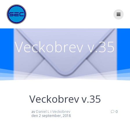
Hoppa
till
innehåll
Veckobrev v.35
Veckobrev v.35
av
Daniel L
i
Veckobrev
0
den 2 september, 2018