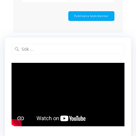
Sök
efter: