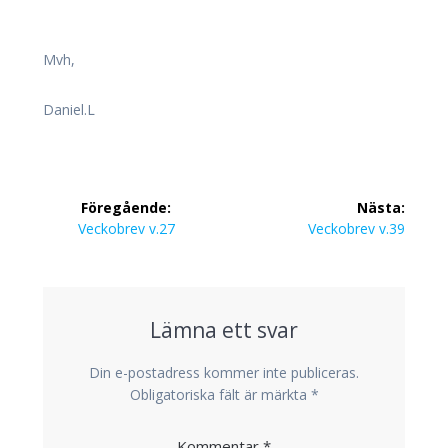
Mvh,
Daniel.L
Inläggsnavigering
Föregående:
Nästa:
Föregående
Nästa
Veckobrev v.27
Veckobrev v.39
inlägg:
inlägg:
Lämna ett svar
Din e-postadress kommer inte publiceras.
Obligatoriska fält är märkta
*
Kommentar
*